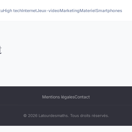
tu
High tech
Internet
Jeux-video
Marketing
Materiel
Smartphones
t
Mentions légales
Contact
© 2026 Latourdesmaths. Tous droits réservés.