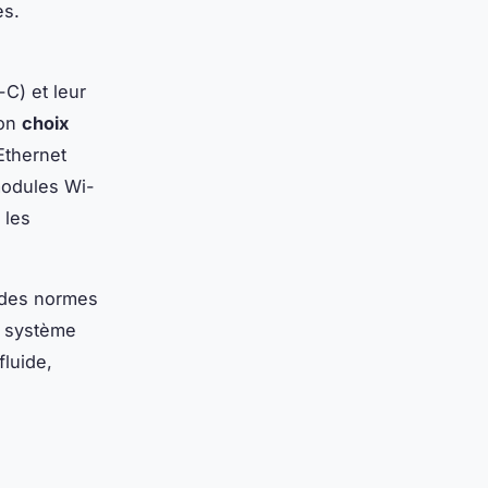
es.
C) et leur
bon
choix
Ethernet
 modules Wi-
 les
, des normes
n système
fluide,