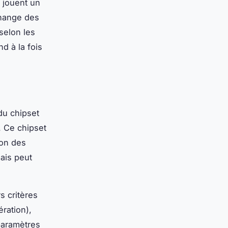
é jouent un
échange des
 selon les
d à la fois
 du chipset
. Ce chipset
ion des
ais peut
 critères
ration),
paramètres