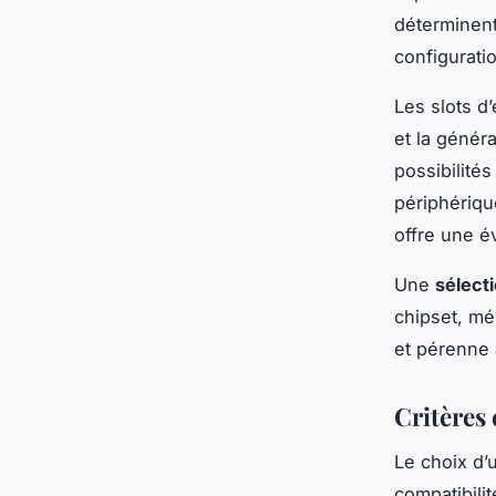
déterminent 
configurati
Les slots d
et la génér
possibilité
périphériqu
offre une év
Une
sélect
chipset, mé
et pérenne 
Critères
Le choix d
compatibili