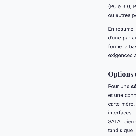
(PCIe 3.0, 
ou autres p
En résumé, 
d’une parfa
forme la ba
exigences a
Options 
Pour une
s
et une conne
carte mère
interfaces 
SATA, bien 
tandis que 