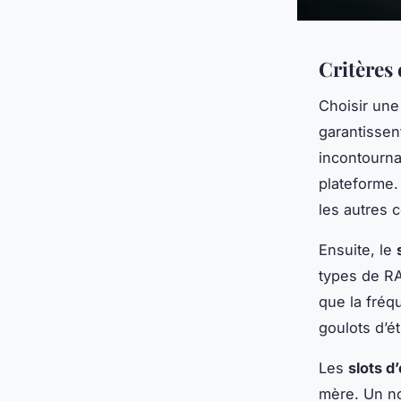
Critères
Choisir un
garantissent
incontourna
plateforme.
les autres 
Ensuite, le
types de RA
que la fréq
goulots d’é
Les
slots d
mère. Un no