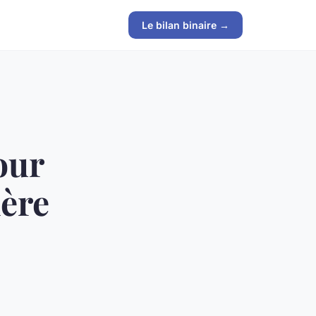
Le bilan binaire →
our
mère