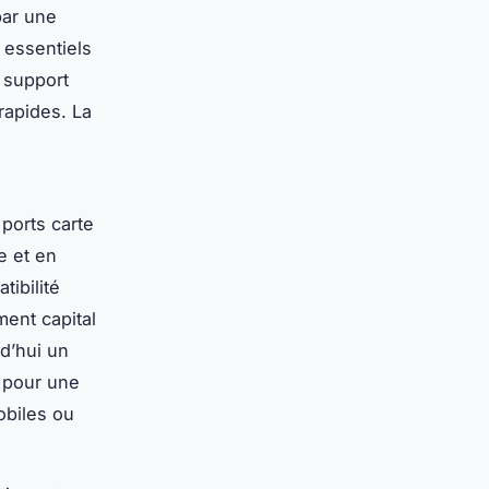
par une
s essentiels
 support
rapides. La
ports carte
e et en
ibilité
ment capital
rd’hui un
s pour une
obiles ou