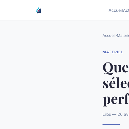
Accueil
Ac
Accueil
›
Materi
MATERIEL
Quel
séle
per
Lilou — 26 av