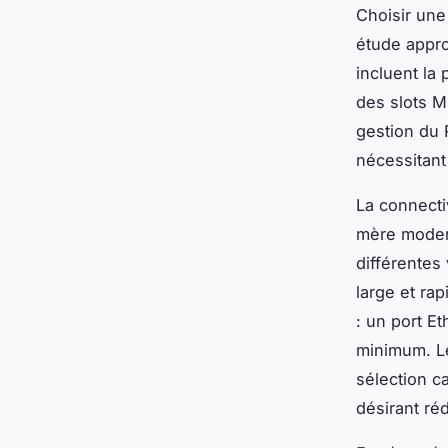
Choisir une
étude appr
incluent la
des slots M
gestion du 
nécessitan
La connecti
mère moder
différentes
large et ra
: un port E
minimum. Le
sélection c
désirant ré