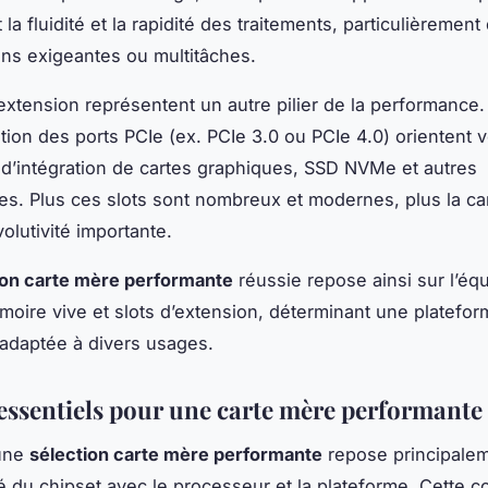
la fluidité et la rapidité des traitements, particulièrement
ons exigeantes ou multitâches.
’extension représentent un autre pilier de la performance
ation des ports PCIe (ex. PCIe 3.0 ou PCIe 4.0) orientent 
s d’intégration de cartes graphiques, SSD NVMe et autres
es. Plus ces slots sont nombreux et modernes, plus la ca
olutivité importante.
ion carte mère performante
réussie repose ainsi sur l’équ
moire vive et slots d’extension, déterminant une platefo
adaptée à divers usages.
 essentiels pour une carte mère performante
’une
sélection carte mère performante
repose principalem
té du chipset avec le processeur et la plateforme. Cette co