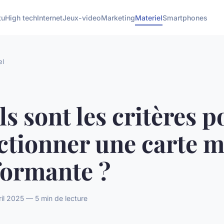
tu
High tech
Internet
Jeux-video
Marketing
Materiel
Smartphones
el
s sont les critères p
ctionner une carte 
formante ?
ril 2025 — 5 min de lecture