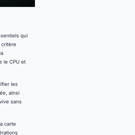
sentiels qui
 critère
la
e le CPU et
ifier les
e, ainsi
vive sans
a carte
érations