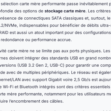
 sélection carte mère performante passe inévitablement 
ofondie des options de
stockage carte mère
. Les critère
 présence de connectiques SATA classiques et, surtout, le
.2/NVMe, indispensables pour bénéficier de débits ultra-
RAID est aussi un atout important pour des configurations
t redondance ou performance accrue.
vité carte mère ne se limite pas aux ports physiques. Les 
nes doivent intégrer des standards USB en grand nombr
 versions (USB 3.2 Gen 2, USB-C) pour garantir une compat
pide avec de multiples périphériques. Le réseau est égale
thernet/LAN avec support Gigabit voire 2,5 Gb/s est aujou
 Wi-Fi et Bluetooth intégrés sont des critères essentiel
arte mère performante, notamment pour les utilisateurs m
duire l’encombrement des câbles.