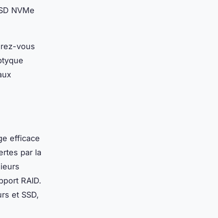
 SSD NVMe
urez-vous
iptyque
aux
ge efficace
ertes par la
ieurs
pport RAID.
urs et SSD,