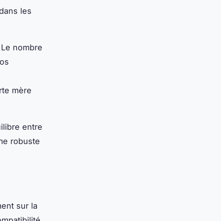
 dans les
. Le nombre
vos
rte mère
ilibre entre
rme robuste
ent sur la
mpatibilité