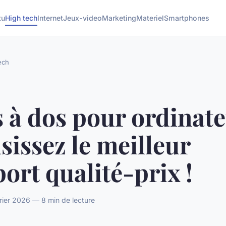
tu
High tech
Internet
Jeux-video
Marketing
Materiel
Smartphones
ech
 à dos pour ordinate
sissez le meilleur
ort qualité-prix !
vrier 2026 — 8 min de lecture