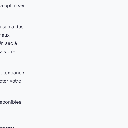
à optimiser
u sac à dos
riaux
Un sac à
à votre
ant tendance
éter votre
isponibles
usage