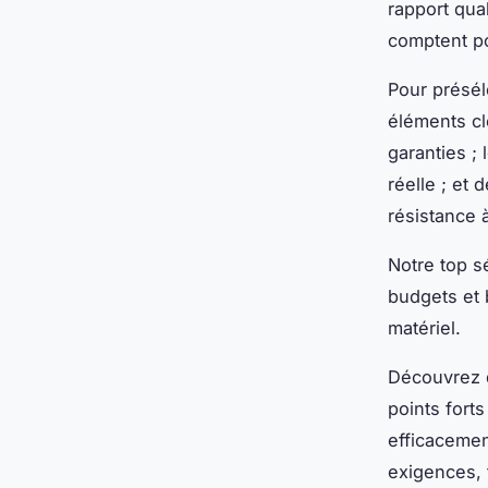
rapport qua
comptent po
Pour présél
éléments clé
garanties ; 
réelle ; et
résistance 
Notre top sé
budgets et 
matériel.
Découvrez d
points fort
efficacemen
exigences, 