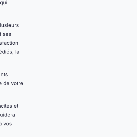
 qui
lusieurs
t ses
sfaction
diés, la
ents
e de votre
cités et
uidera
à vos