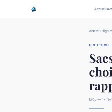
Accueil
Ac
Accueil
›
High t
HIGH TECH
Sacs
choi
rapp
Lilou — 17 fé