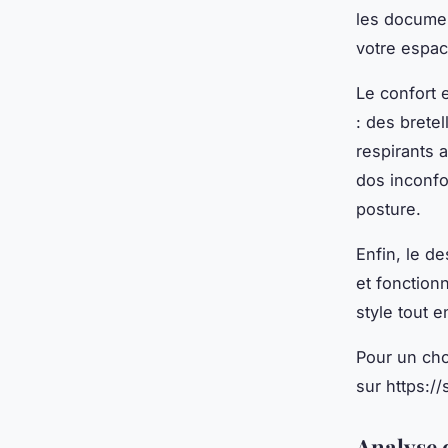
les documen
votre espac
Le confort 
: des brete
respirants 
dos inconfo
posture.
Enfin, le de
et fonction
style tout e
Pour un cho
sur https://
Analyse 