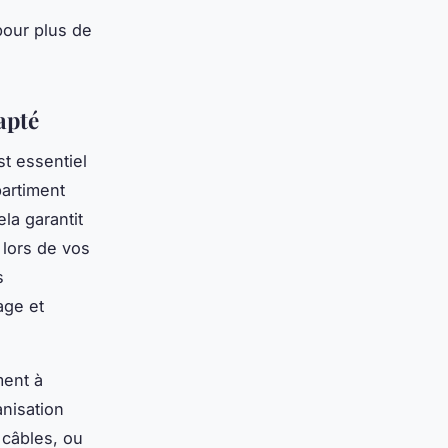
our plus de
apté
st essentiel
artiment
la garantit
 lors de vos
s
age et
ment à
nisation
 câbles, ou