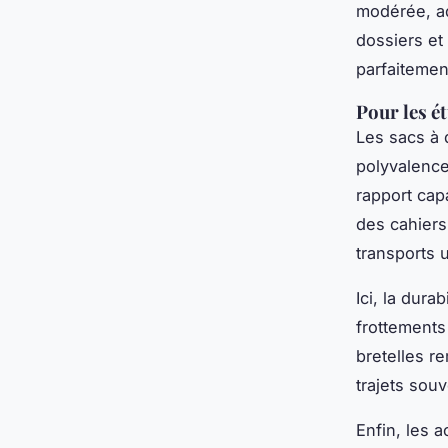
modérée, ad
dossiers et
parfaitemen
Pour les é
Les sacs à 
polyvalence
rapport capa
des cahiers
transports 
Ici, la dura
frottements
bretelles r
trajets sou
Enfin, les 