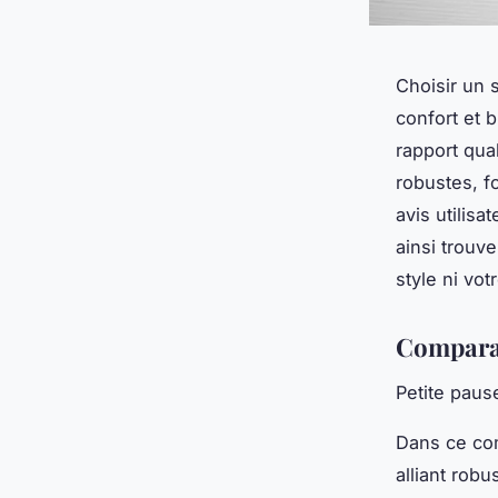
Choisir un 
confort et 
rapport qua
robustes, f
avis utilisa
ainsi trouv
style ni vot
Comparat
Petite paus
Dans ce com
alliant robu