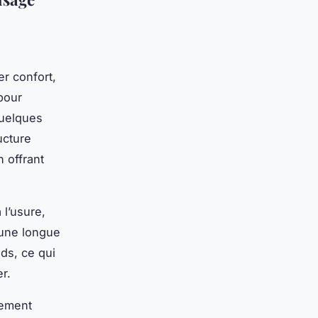
r confort,
pour
quelques
ucture
n offrant
 l’usure,
 une longue
ds, ce qui
r.
lement