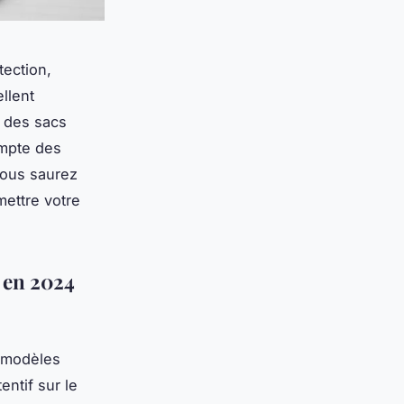
tection,
llent
e des sacs
ompte des
 Vous saurez
mettre votre
 en 2024
s modèles
entif sur le