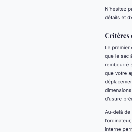
N’hésitez p
détails et d
Critères 
Le premier c
que le sac 
rembourré s
que votre a
déplacement
dimensions 
d’usure pré
Au-delà de 
l’ordinateu
interne per