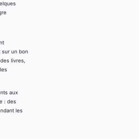
uelques
gre
nt
 sur un bon
des livres,
les
ants aux
e : des
endant les